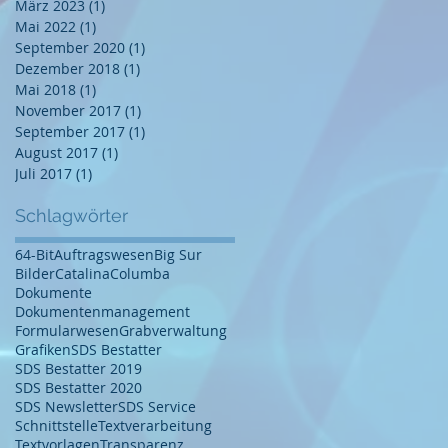
März 2023
(1)
1 Beitrag
Mai 2022
(1)
1 Beitrag
September 2020
(1)
1 Beitrag
Dezember 2018
(1)
1 Beitrag
Mai 2018
(1)
1 Beitrag
November 2017
(1)
1 Beitrag
September 2017
(1)
1 Beitrag
August 2017
(1)
1 Beitrag
Juli 2017
(1)
1 Beitrag
Schlagwörter
64-Bit
Auftragswesen
Big Sur
Bilder
Catalina
Columba
Dokumente
Dokumentenmanagement
Formularwesen
Grabverwaltung
Grafiken
SDS Bestatter
SDS Bestatter 2019
SDS Bestatter 2020
SDS Newsletter
SDS Service
Schnittstelle
Textverarbeitung
Textvorlagen
Transparenz