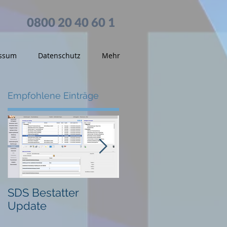
0800 20 40 60 1
ssum
Datenschutz
Mehr
Empfohlene Einträge
SDS Bestatter
Textvorlagen im
Update
Dokumenten-
Management