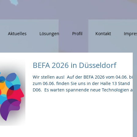
Aktuelles
Lösungen
Profil
Kontakt
Impre
BEFA 2026 in Düsseldorf
Wir stellen aus! ​ Auf der BEFA 2026 vom 04.06. bis
zum 06.06. finden Sie uns in der Halle 13 Stand
D06. ​ Es warten spannende neue Technologien auf
Sie! Lassen Sie sich überraschen von: SDS
Aeternum SDS OnLine SDS ??? (Lassen Sie sich
faszinieren!) ​ Wir freuen uns auf Ihren Besuch.