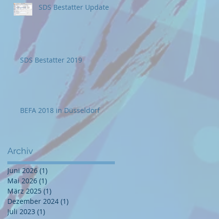
SDS Bestatter Update
SDS Bestatter 2019
BEFA 2018 in Düsseldorf
Archiv
Juni 2026
(1)
1 Beitrag
Mai 2026
(1)
1 Beitrag
März 2025
(1)
1 Beitrag
Dezember 2024
(1)
1 Beitrag
Juli 2023
(1)
1 Beitrag