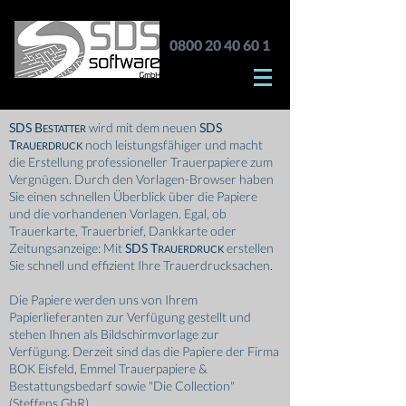
0800 20 40 60 1
SDS B
wird mit dem neuen
SDS
ESTATTER
T
noch leistungsfähiger und macht
RAUERDRUCK
die Erstellung professioneller Trauerpapiere zum
Vergnügen. Durch den Vorlagen-Browser haben
Sie einen schnellen Überblick über die Papiere
und die vorhandenen Vorlagen. Egal, ob
Trauerkarte, Trauerbrief, Dankkarte oder
Zeitungsanzeige: Mit
SDS T
erstellen
RAUERDRUCK
Sie schnell und effizient Ihre Trauerdrucksachen.
Die Papiere werden uns von Ihrem
Papierlieferanten zur Verfügung gestellt und
stehen Ihnen als Bildschirmvorlage zur
Verfügung. Derzeit sind das die Papiere der Firma
BOK Eisfeld, Emmel Trauerpapiere &
Bestattungsbedarf sowie "Die Collection"
(Steffens GbR).