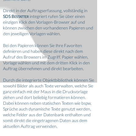
Direkt in der Auftragserfassung, vollständig in
SDS B
integriert rufen Sie über einen
ESTATTER
einzigen Klick den Vorlagen-Browser auf und
können zwischen den vorhandenen Papieren und
den jeweiligen Vorlagen wählen.
Bei den Papieren können Sie Ihre Favoriten
definieren und haben diese direkt nach dem
Aufruf des Browsers im Zugriff. Papier wählen,
Vorlage wählen und mit dem dritten Klick in den
Auftrag übernehmen und direkt bearbeiten.
Durch die integrierte Objektbibliothek können Sie
sowohl Bilder als auch Texte verwalten, welche Sie
ganz einfach mit der Maus in die Druckvorlage
ziehen und dort beliebig formatieren können.
Dabei können neben statischen Texten wie bspw.
Sprüche auch dynamische Texte genutzt werden,
welche Felder aus der Datenbank enthalten und
somit direkt die eingetragenen Daten aus dem
aktuellen Auftrag verwenden.