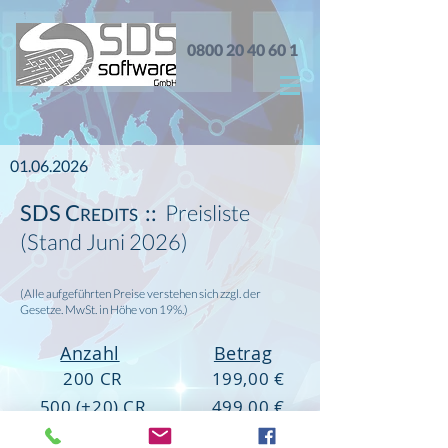
0800 20 40 60 1
01.06.2026
SDS C
::
Preisliste
REDITS
(Stand Juni 2026)
(Alle aufgeführten Preise verstehen sich zzgl. der
Gesetze. MwSt. in Höhe von 19%.)
Anzahl
Betrag
200 CR
199,00 €
500 (+20) CR
499,00 €
1.000 (+80) CR
999,00 €